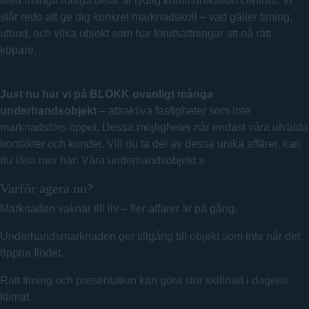
Med många rörliga delar är tydlig kommunikation centralt. Vi
står redo att ge dig konkret marknadskoll – vad gäller timing,
utbud, och vilka objekt som har förutsättningar att nå rätt
köpare.
Just nu har vi på BLOKK ovanligt många
underhandsobjekt
– attraktiva fastigheter som inte
marknadsförs öppet. Dessa möjligheter når endast våra utvalda
kontakter och kunder. Vill du ta del av dessa unika affärer, kan
du läsa mer här:
Våra underhandsobjekt »
Varför agera nu?
Marknaden vaknar till liv – fler affärer är på gång.
Underhandsmarknaden ger tillgång till objekt som inte når det
öppna flödet.
Rätt timing och presentation kan göra stor skillnad i dagens
klimat.