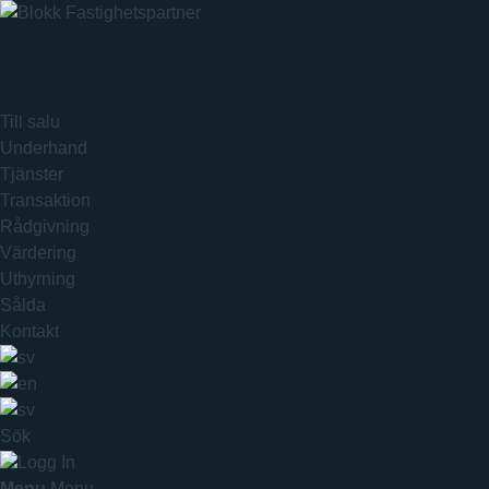
Till salu
Underhand
Tjänster
Transaktion
Rådgivning
Värdering
Uthyrning
Sålda
Kontakt
Sök
Logg In
Menu
Menu