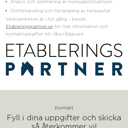
Analys och optimering av hyresgäststrukturer
Omförhandling och förlängning av hyresavtal
Verksamheten är i full gång – besök
Etableringspartner.se
för mer information och
kontaktuppgifter till våra rådgivare.
Kontakt
Fyll i dina uppgifter och skicka
så återkommer vi!