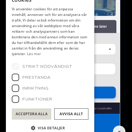
ENGLISH
Vi använder cookies för att anpassa
innehåll, annonser och för att analysera vår
trafik. Vi delar också information om din
användning av vår webbplats med våra
reklam- och analyspartners som kan
kombinera den med annan information som
du har tillhandahållit dem eller som de har
samlat in från din användning av deras
tjänster.
Läs mer
STRIKT NÖDVÄNDIGT
Välkommen till Blokk Fastighetspartner
PRESTANDA
KOMMERSIELLA
INRIKTNING
FASTIGHETER OCH
FUNKTIONER
FLERBOSTADSHUS
ACCEPTERA ALLA
AVVISA ALLT
VISA DETALJER