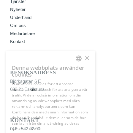
Tjänster
Nyheter
Underhand
Om oss
Medarbetare
Kontakt
×
Denna webbplats använder
SWEDISH
BESÖKSADRESS
cookies
Björksgatan 6 E
ENGLISH
Vi använder cookies för att anpassa
632 21 Eskilstuna
innehåll, annonser och för att analysera vår
trafik. Vi delar också information om din
användning av vår webbplats med våra
reklam- och analyspartners som kan
kombinera den med annan information som
du har tillhandahållit dem eller som de har
KONTAKT
samlat in från din användning av deras
016 - 542 02 00
tjänster.
Läs mer