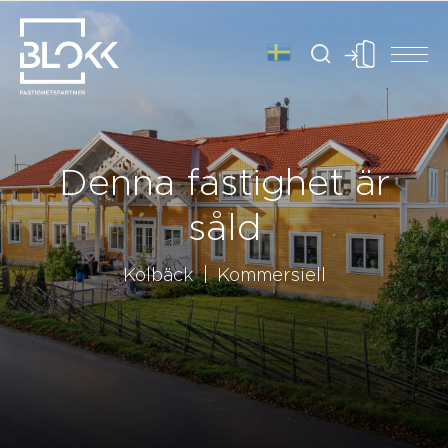
Denna fastighet är
såld
Kolbäck
Kommersiell