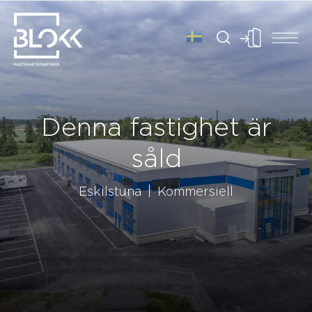
Denna fastighet är
såld
Eskilstuna
Kommersiell