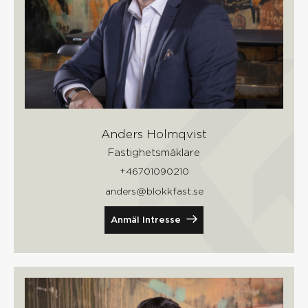
Anders Holmqvist
Fastighetsmäklare
+46701090210
anders@blokkfast.se
Anmäl Intresse