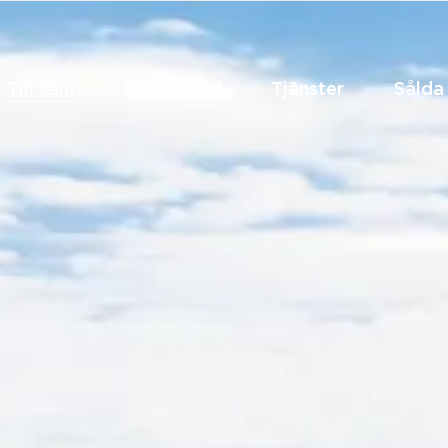
Till salu
Underhand
Tjänster
Sålda